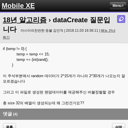
Mobile XE
Menu
18년 알고리즘
› dataCreate 질문입
니다
아시아의찬란한 등불 김인직 | 2018.11.03 16:36:11 |
메뉴 건너
뛰기
if (temp != 0) {
temp = temp << 15;
temp += (int)rand();
}
이 주석부분에서 random 데이터가 2^15개가 아니라 2^30개가 나오는지 잘
모르겠습니다
그리고 이 파일로 생성된 랜덤데이터를 제공해주신 버블정렬할 경우
총 size 32의 배열이 생성되는데 왜 그런건가요??
댓글
[4]
목록
삭제