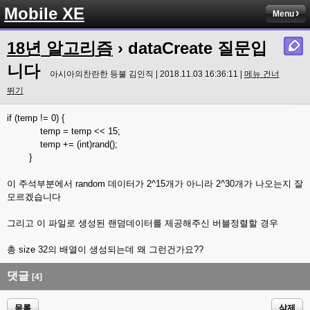
Mobile XE
Menu
18년 알고리즘
› dataCreate 질문입
니다
아시아의찬란한 등불 김인직 | 2018.11.03 16:36:11 |
메뉴 건너
뛰기
if (temp != 0) {
temp = temp << 15;
temp += (int)rand();
}
이 주석부분에서 random 데이터가 2^15개가 아니라 2^30개가 나오는지 잘
모르겠습니다
그리고 이 파일로 생성된 랜덤데이터를 제공해주신 버블정렬할 경우
총 size 32의 배열이 생성되는데 왜 그런건가요??
댓글
[4]
목록
삭제