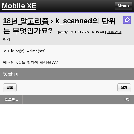
Mobile XE
Menu
18년 알고리즘
› k_scanned의 단위
는 무엇인가요?
qwerty | 2018.12.25 14:05:40 |
메뉴 건너
뛰기
e + k*log(v) = time(ms)
에서의 k값을 찾아야 하나요???
댓글
[3]
목록
삭제
로그인...
PC