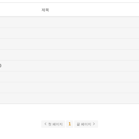
제목
)
1
첫 페이지
끝 페이지