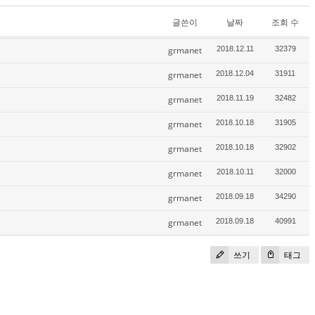
글쓴이
날짜
조회 수
grmanet
2018.12.11
32379
grmanet
2018.12.04
31911
grmanet
2018.11.19
32482
grmanet
2018.10.18
31905
grmanet
2018.10.18
32902
grmanet
2018.10.11
32000
grmanet
2018.09.18
34290
grmanet
2018.09.18
40991
쓰기
태그