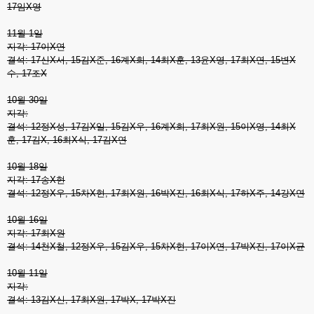
17임X영
11월 1일
지각: 17이X연
결석: 17신X서, 15김X준, 16계X희, 14최X훈, 13윤X영, 17최X연, 15변X
수, 17조X
10월 30일
지각:
결석: 12정X성, 17김X일, 15김X우, 16계X희, 17최X원, 15이X영, 14최X
훈, 17김X, 16최X식, 17김X연
10월 18일
지각: 17송X현
결석: 12정X우, 15차X현, 17최X원, 16박X진, 16최X식, 17하X주, 14강X연
10월 16일
지각: 17최X원
결석: 14천X철, 12정X우, 15김X우, 15차X현, 17이X연, 17박X진, 17이X균
10월 11일
지각:
결석: 13김X신, 17최X원, 17박X, 17박X진