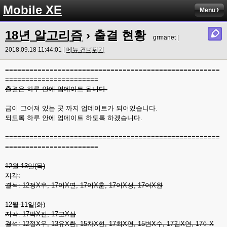
Mobile XE
Menu
18년 알고리즘
›
출결 현황
grmanet |
2018.09.18 11:44:01 |
메뉴 건너뛰기
=====================================================
=======================
출결은 하루 안에 업데이트 됩니다.
금이 그어져 있는 곳 까지 업데이트가 되어있습니다.
되도록 하루 안에 업데이트 하도록 하겠습니다.
=====================================================
=======================
12월 13일(목)
지각:
결석: 12정X우, 17이X연, 17이X훈, 17이X성, 17여X원
12월 11일(화)
지각: 17박X진, 17고X섭
결석: 12정X우, 13유X환, 15차X현, 17최X연, 15변X수, 17김X연, 17이X