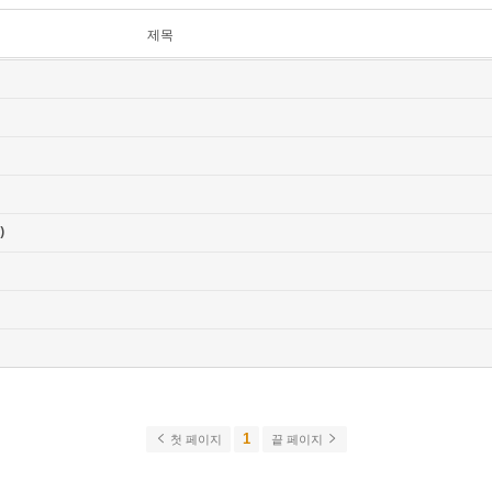
제목
)
1
첫 페이지
끝 페이지