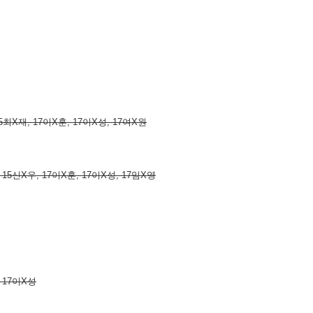
15최X재, 17이X훈, 17이X성, 17여X원
 15신X우, 17이X훈, 17이X성, 17임X영
, 17이X성