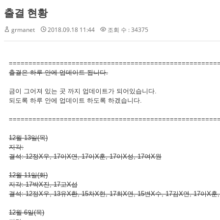
출결 현황
grmanet
2018.09.18 11:44
조회 수 : 34375
=====================================================
출결은 하루 안에 업데이트 됩니다.
금이 그어져 있는 곳 까지 업데이트가 되어있습니다.
되도록 하루 안에 업데이트 하도록 하겠습니다.
=====================================================
12월 13일(목)
지각:
결석: 12정X우, 17이X연, 17이X훈, 17이X성, 17여X원
12월 11일(화)
지각: 17박X진, 17고X섭
결석: 12정X우, 13유X환, 15차X현, 17최X연, 15변X수, 17김X연, 17이X훈
12월 6일(목)