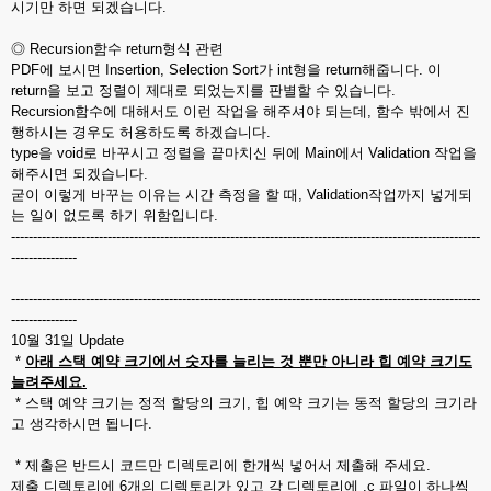
시기만 하면 되겠습니다.
◎ Recursion함수 return형식 관련
PDF에 보시면 Insertion, Selection Sort가 int형을 return해줍니다. 이
return을 보고 정렬이 제대로 되었는지를 판별할 수 있습니다.
Recursion함수에 대해서도 이런 작업을 해주셔야 되는데, 함수 밖에서 진
행하시는 경우도 허용하도록 하겠습니다.
type을 void로 바꾸시고 정렬을 끝마치신 뒤에 Main에서 Validation 작업을
해주시면 되겠습니다.
굳이 이렇게 바꾸는 이유는 시간 측정을 할 때, Validation작업까지 넣게되
는 일이 없도록 하기 위함입니다.
-----------------------------------------------------------------------------------------------------------
---------------
-----------------------------------------------------------------------------------------------------------
---------------
10월 31일 Update
*
아래 스택 예약 크기에서 숫자를 늘리는 것 뿐만 아니라 힙 예약 크기도
늘려주세요.
* 스택 예약 크기는 정적 할당의 크기, 힙 예약 크기는 동적 할당의 크기라
고 생각하시면 됩니다.
* 제출은 반드시 코드만 디렉토리에 한개씩 넣어서 제출해 주세요.
제출 디렉토리에 6개의 디렉토리가 있고 각 디렉토리에 .c 파일이 하나씩