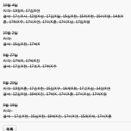
10월 4일
지각: 13장X, 17김X연
결석: 17신X서, 12정X성, 17김X일, 15심X한, 15차X현, 15이X영, 14최X
훈, 17하X주, 17이X연, 17이X훈, 17이X성, 17임X영
10월 2일
지각:
결석: 15심X한, 17박X
9월 27일
지각: 17박X, 17박X진
결석: 17송X현, 17조X, 17하X주
9월 20일
지각: 13정X훈, 17송X현, 15김X우, 16계X희, 17고X섭, 14강X연
결석: 12김X영, 16박X진, 17박X, 17이X훈, 17이X성, 17여X원
9월 18일
지각:
결석 : 17송X현, 15심X한, 16박X진, 17이X연, 15최X재, 17이X훈
목록