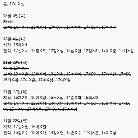
훈, 17이X성
12월 6일(목)
지각:
결석: 14김X규, 15박X서, 17박X진, 17이X훈, 17이X성, 17이X균
12월 4일(화)
지각: 16계X희
결석: 17신X서, 12정X우, 12정X성, 15심X한, 12김X하, 17이X훈, 17이X성
11월 29일(목)
지각: 17박X진
결석: 13정X훈, 12류X석, 13유X환, 15이X하, 17최X연, 17유X현, 17박X,
15최X재, 17이X훈, 17이X성, 17여X원
11월 27일(화)
지각: 16계X희, 15이X영, 15노X삼, 14김X혁, 15최X재
결석: 14김X규, 12정X성, 14이X원, 16박X진, 17이X은, 16최X식, 17김X
연, 15신X우, 17이X훈, 17이X성, 17임X영
11월 22일(목)
지각: 17송X현, 16박X진
결석: 15김X수, 15이X하, 14김X헌, 15변X수, 17이X훈, 17이X성