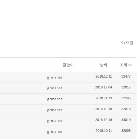
댓글
글쓴이
날짜
조회 수
grmanet
2018.12.11
32477
grmanet
2018.12.04
32017
grmanet
2018.11.19
32585
grmanet
2018.10.18
32018
grmanet
2018.10.18
33010
grmanet
2018.10.11
32095