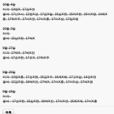
10월 4일
지각: 13장X, 17김X연
결석: 17신X서, 12정X성, 17김X일, 15심X한, 15차X현, 15이X영, 14최X
훈, 17하X주, 17이X연, 17이X훈, 17이X성, 17임X영
10월 2일
지각:
결석: 15심X한, 17박X
9월 27일
지각: 17박X, 17박X진
결석: 17송X현, 17조X, 17하X주
9월 20일
지각: 13정X훈, 17송X현, 15김X우, 16계X희, 17고X섭, 14강X연
결석: 12김X영, 16박X진, 17박X, 17이X훈, 17이X성, 17여X원
9월 18일
지각:
결석 : 17송X현, 15심X한, 16박X진, 17이X연, 15최X재, 17이X훈
목록