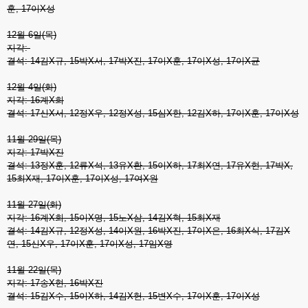
훈, 17이X성
12월 6일(목)
지각:
결석: 14김X규, 15박X서, 17박X진, 17이X훈, 17이X성, 17이X균
12월 4일(화)
지각: 16계X희
결석: 17신X서, 12정X우, 12정X성, 15심X한, 12김X하, 17이X훈, 17이X성
11월 29일(목)
지각: 17박X진
결석: 13정X훈, 12류X석, 13유X환, 15이X하, 17최X연, 17유X현, 17박X,
15최X재, 17이X훈, 17이X성, 17여X원
11월 27일(화)
지각: 16계X희, 15이X영, 15노X삼, 14김X혁, 15최X재
결석: 14김X규, 12정X성, 14이X원, 16박X진, 17이X은, 16최X식, 17김X
연, 15신X우, 17이X훈, 17이X성, 17임X영
11월 22일(목)
지각: 17송X현, 16박X진
결석: 15김X수, 15이X하, 14김X헌, 15변X수, 17이X훈, 17이X성