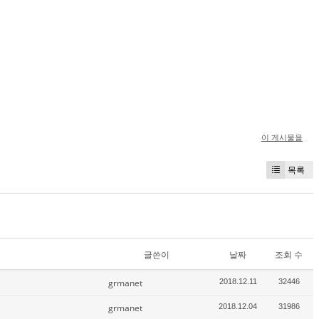
이 게시물을
목록
글쓴이
날짜
조회 수
grmanet
2018.12.11
32446
grmanet
2018.12.04
31986