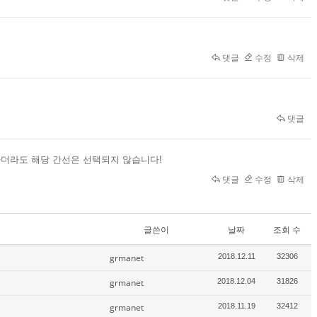
댓글
수정
삭제
댓글
하더라도 해당 간선은 선택되지 않습니다!
댓글
수정
삭제
글쓴이
날짜
조회 수
grmanet
2018.12.11
32306
grmanet
2018.12.04
31826
grmanet
2018.11.19
32412