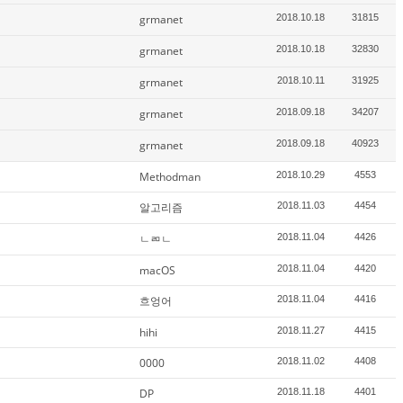
grmanet
2018.10.18
31815
grmanet
2018.10.18
32830
grmanet
2018.10.11
31925
grmanet
2018.09.18
34207
grmanet
2018.09.18
40923
Methodman
2018.10.29
4553
알고리즘
2018.11.03
4454
ㄴㄻㄴ
2018.11.04
4426
macOS
2018.11.04
4420
흐엉어
2018.11.04
4416
hihi
2018.11.27
4415
0000
2018.11.02
4408
DP
2018.11.18
4401