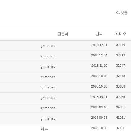
댓글
글쓴이
날짜
조회 수
grmanet
2018.12.11
32640
grmanet
2018.12.04
32212
grmanet
2018.11.19
32747
grmanet
2018.10.18
32178
grmanet
2018.10.18
33188
grmanet
2018.10.11
32265
grmanet
2018.09.18
34561
grmanet
2018.09.18
41261
하....
2018.10.30
6957