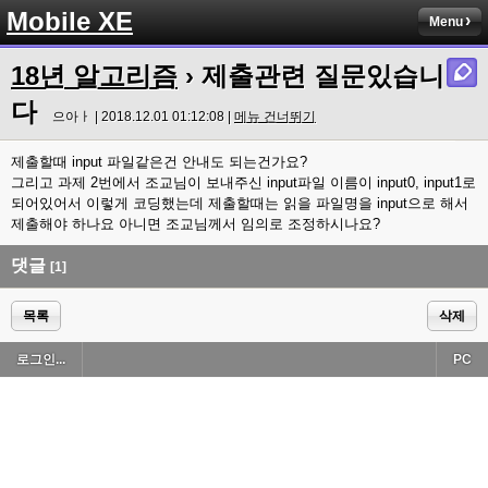
Mobile XE
Menu
18년 알고리즘
› 제출관련 질문있습니
다
으아ㅏ | 2018.12.01 01:12:08 |
메뉴 건너뛰기
제출할때 input 파일같은건 안내도 되는건가요?
그리고 과제 2번에서 조교님이 보내주신 input파일 이름이 input0, input1로
되어있어서 이렇게 코딩했는데 제출할때는 읽을 파일명을 input으로 해서
제출해야 하나요 아니면 조교님께서 임의로 조정하시나요?
댓글
[1]
목록
삭제
로그인...
PC