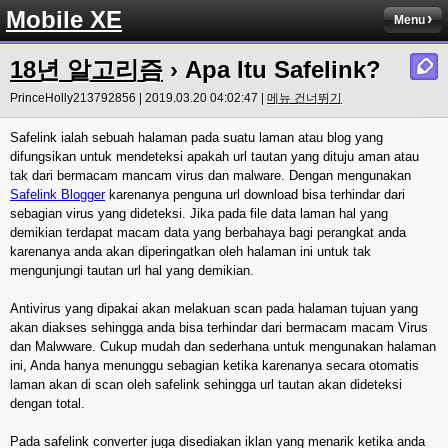
Mobile XE
Menu
18년 알고리즘
› Apa Itu Safelink?
PrinceHolly213792856 | 2019.03.20 04:02:47 |
메뉴 건너뛰기
Safelink ialah sebuah halaman pada suatu laman atau blog yang
difungsikan untuk mendeteksi apakah url tautan yang dituju aman atau
tak dari bermacam mancam virus dan malware. Dengan mengunakan
Safelink Blogger
karenanya penguna url download bisa terhindar dari
sebagian virus yang dideteksi. Jika pada file data laman hal yang
demikian terdapat macam data yang berbahaya bagi perangkat anda
karenanya anda akan diperingatkan oleh halaman ini untuk tak
mengunjungi tautan url hal yang demikian.
Antivirus yang dipakai akan melakuan scan pada halaman tujuan yang
akan diakses sehingga anda bisa terhindar dari bermacam macam Virus
dan Malwware. Cukup mudah dan sederhana untuk mengunakan halaman
ini, Anda hanya menunggu sebagian ketika karenanya secara otomatis
laman akan di scan oleh safelink sehingga url tautan akan dideteksi
dengan total.
Pada safelink converter juga disediakan iklan yang menarik ketika anda