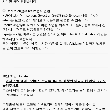
시기만 하면 되겠습니다.
◎ Recursion함수 return형식 관련
PDF에 보시면 Insertion, Selection Sort가 int형을 return해줍니다. 이
return을 보고 정렬이 제대로 되었는지를 판별할 수 있습니다.
Recursion함수에 대해서도 이런 작업을 해주셔야 되는데, 함수 밖에서 진
행하시는 경우도 허용하도록 하겠습니다.
type을 void로 바꾸시고 정렬을 끝마치신 뒤에 Main에서 Validation 작업을
해주시면 되겠습니다.
굳이 이렇게 바꾸는 이유는 시간 측정을 할 때, Validation작업까지 넣게되
는 일이 없도록 하기 위함입니다.
-----------------------------------------------------------------------------------------------------------
---------------
-----------------------------------------------------------------------------------------------------------
---------------
10월 31일 Update
*
아래 스택 예약 크기에서 숫자를 늘리는 것 뿐만 아니라 힙 예약 크기도
늘려주세요.
* 스택 예약 크기는 정적 할당의 크기, 힙 예약 크기는 동적 할당의 크기라
고 생각하시면 됩니다.
* 제출은 반드시 코드만 디렉토리에 한개씩 넣어서 제출해 주세요.
제출 디렉토리에 6개의 디렉토리가 있고 각 디렉토리에 .c 파일이 하나씩