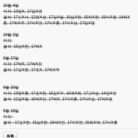
10월 4일
지각: 13장X, 17김X연
결석: 17신X서, 12정X성, 17김X일, 15심X한, 15차X현, 15이X영, 14최X
훈, 17하X주, 17이X연, 17이X훈, 17이X성, 17임X영
10월 2일
지각:
결석: 15심X한, 17박X
9월 27일
지각: 17박X, 17박X진
결석: 17송X현, 17조X, 17하X주
9월 20일
지각: 13정X훈, 17송X현, 15김X우, 16계X희, 17고X섭, 14강X연
결석: 12김X영, 16박X진, 17박X, 17이X훈, 17이X성, 17여X원
9월 18일
지각:
결석 : 17송X현, 15심X한, 16박X진, 17이X연, 15최X재, 17이X훈
목록