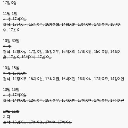
17임X영
11월 1일
지각: 17이X연
결석: 17신X서, 15김X준, 16계X희, 14최X훈, 13윤X영, 17최X연, 15변X
수, 17조X
10월 30일
지각:
결석: 12정X성, 17김X일, 15김X우, 16계X희, 17최X원, 15이X영, 14최X
훈, 17김X, 16최X식, 17김X연
10월 18일
지각: 17송X현
결석: 12정X우, 15차X현, 17최X원, 16박X진, 16최X식, 17하X주, 14강X연
10월 16일
지각: 17최X원
결석: 14천X철, 12정X우, 15김X우, 15차X현, 17이X연, 17박X진, 17이X균
10월 11일
지각:
결석: 13김X신, 17최X원, 17박X, 17박X진