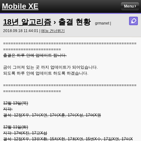
Mobile XE
Menu
18년 알고리즘
›
출결 현황
grmanet |
2018.09.18 11:44:01 |
메뉴 건너뛰기
=====================================================
=======================
출결은 하루 안에 업데이트 됩니다.
금이 그어져 있는 곳 까지 업데이트가 되어있습니다.
되도록 하루 안에 업데이트 하도록 하겠습니다.
=====================================================
=======================
12월 13일(목)
지각:
결석: 12정X우, 17이X연, 17이X훈, 17이X성, 17여X원
12월 11일(화)
지각: 17박X진, 17고X섭
결석: 12정X우, 13유X환, 15차X현, 17최X연, 15변X수, 17김X연, 17이X