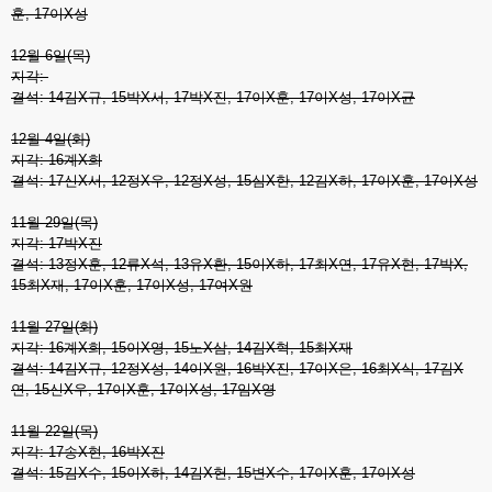
훈, 17이X성
12월 6일(목)
지각:
결석: 14김X규, 15박X서, 17박X진, 17이X훈, 17이X성, 17이X균
12월 4일(화)
지각: 16계X희
결석: 17신X서, 12정X우, 12정X성, 15심X한, 12김X하, 17이X훈, 17이X성
11월 29일(목)
지각: 17박X진
결석: 13정X훈, 12류X석, 13유X환, 15이X하, 17최X연, 17유X현, 17박X,
15최X재, 17이X훈, 17이X성, 17여X원
11월 27일(화)
지각: 16계X희, 15이X영, 15노X삼, 14김X혁, 15최X재
결석: 14김X규, 12정X성, 14이X원, 16박X진, 17이X은, 16최X식, 17김X
연, 15신X우, 17이X훈, 17이X성, 17임X영
11월 22일(목)
지각: 17송X현, 16박X진
결석: 15김X수, 15이X하, 14김X헌, 15변X수, 17이X훈, 17이X성