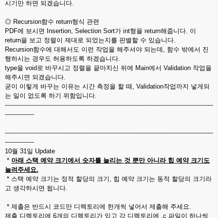
시기만 하면 되겠습니다.
◎ Recursion함수 return형식 관련
PDF에 보시면 Insertion, Selection Sort가 int형을 return해줍니다. 이
return을 보고 정렬이 제대로 되었는지를 판별할 수 있습니다.
Recursion함수에 대해서도 이런 작업을 해주셔야 되는데, 함수 밖에서 진
행하시는 경우도 허용하도록 하겠습니다.
type을 void로 바꾸시고 정렬을 끝마치신 뒤에 Main에서 Validation 작업을
해주시면 되겠습니다.
굳이 이렇게 바꾸는 이유는 시간 측정을 할 때, Validation작업까지 넣게되
는 일이 없도록 하기 위함입니다.
-----------------------------------------------------------------------------------------------------------
---------------
-----------------------------------------------------------------------------------------------------------
---------------
10월 31일 Update
*
아래 스택 예약 크기에서 숫자를 늘리는 것 뿐만 아니라 힙 예약 크기도
늘려주세요.
* 스택 예약 크기는 정적 할당의 크기, 힙 예약 크기는 동적 할당의 크기라
고 생각하시면 됩니다.
* 제출은 반드시 코드만 디렉토리에 한개씩 넣어서 제출해 주세요.
제출 디렉토리에 6개의 디렉토리가 있고 각 디렉토리에 .c 파일이 하나씩