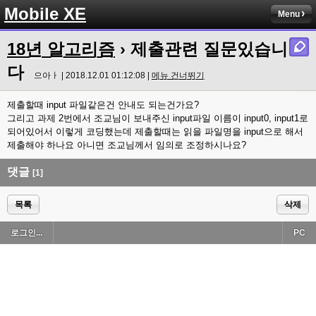
Mobile XE
Menu
18년 알고리즘
› 제출관련 질문있습니
다
으아ㅏ | 2018.12.01 01:12:08 |
메뉴 건너뛰기
제출할때 input 파일같은건 안내도 되는건가요?
그리고 과제 2번에서 조교님이 보내주신 input파일 이름이 input0, input1로
되어있어서 이렇게 코딩했는데 제출할때는 읽을 파일명을 input으로 해서
제출해야 하나요 아니면 조교님께서 임의로 조정하시나요?
댓글
[1]
목록
삭제
로그인...
PC