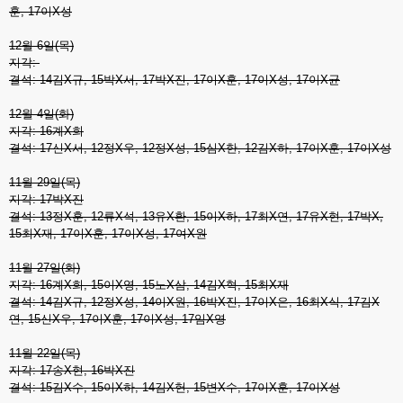
훈, 17이X성
12월 6일(목)
지각:
결석: 14김X규, 15박X서, 17박X진, 17이X훈, 17이X성, 17이X균
12월 4일(화)
지각: 16계X희
결석: 17신X서, 12정X우, 12정X성, 15심X한, 12김X하, 17이X훈, 17이X성
11월 29일(목)
지각: 17박X진
결석: 13정X훈, 12류X석, 13유X환, 15이X하, 17최X연, 17유X현, 17박X,
15최X재, 17이X훈, 17이X성, 17여X원
11월 27일(화)
지각: 16계X희, 15이X영, 15노X삼, 14김X혁, 15최X재
결석: 14김X규, 12정X성, 14이X원, 16박X진, 17이X은, 16최X식, 17김X
연, 15신X우, 17이X훈, 17이X성, 17임X영
11월 22일(목)
지각: 17송X현, 16박X진
결석: 15김X수, 15이X하, 14김X헌, 15변X수, 17이X훈, 17이X성