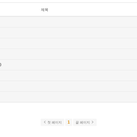
제목
)
1
첫 페이지
끝 페이지